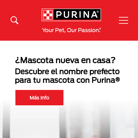
Pasar al contenido principal
Menú Secundario Purina
Menú Principal Purina
¿Mascota nueva en casa?
Descubre el nombre prefecto
para tu mascota con Purina®
Más Info