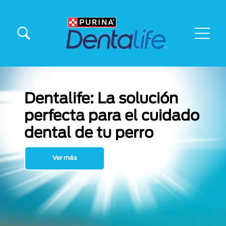
Pasar al contenido principal
Menu Secundario Dentalife
Menú principal Dentalife
Dentalife: La solución
perfecta para el cuidado
dental de tu perro
Ver más