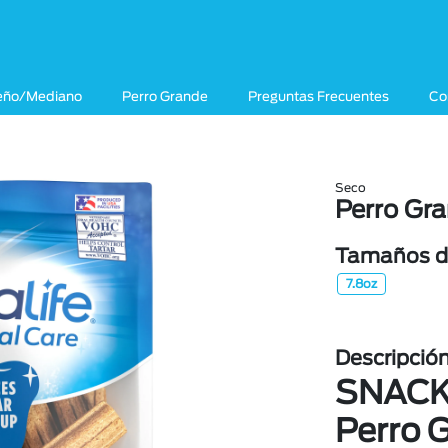
eño/Mediano
Perro Grande
Preguntas Frecuentes
Co
Seco
Perro Gr
Tamaños di
7.8oz
Descripció
SNAC
Perro 