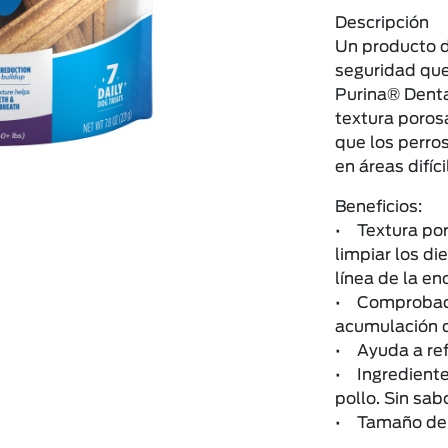
Descripción
Un producto de
seguridad que
Purina® Denta
textura poros
que los perro
en áreas difíc
Beneficios:
• Textura por
limpiar los di
línea de la en
• Comprobado
acumulación d
• Ayuda a ref
• Ingrediente
pollo. Sin sabo
• Tamaño del 