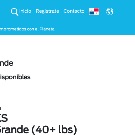
Inicio
Registrate
Contacto
mprometidos con el Planeta
ande
sponibles
n
KS
Grande (40+ lbs)