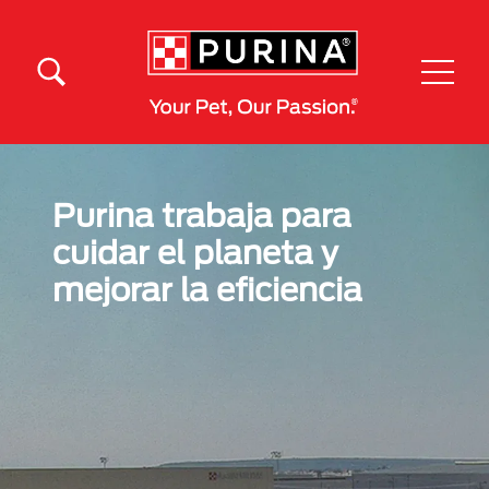
Pasar al contenido principal
Menú Secundario Purina
Menú Principal Purina
Purina trabaja para
cuidar el planeta y
mejorar la eficiencia