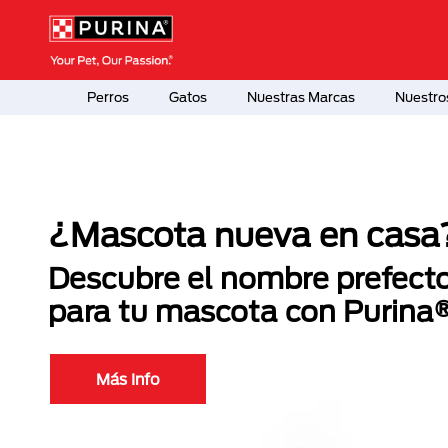
Pasar al contenido principal
Menú Secundario Purina
Menú Principal Purina
Perros
Gatos
Nuestras Marcas
Nuestro
¿Mascota nueva en casa
Descubre el nombre prefect
para tu mascota con Purina
Más Info