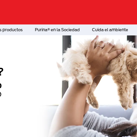
s productos
Purina® en la Sociedad
Cuida el ambiente
?
o
®