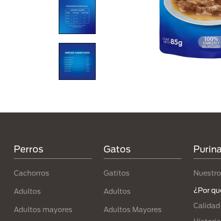
Menú Footer Purina
Perros
Gatos
Purin
Cachorros
Gatitos
Nuestro
¿Por qu
Adultos
Adultos
Calidad
Adultos mayores
Adultos Mayores