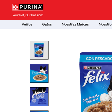
Pasar al contenido principal
Menú Secundario Purina
Menú Principal Purina
Perros
Gatos
Nuestras Marcas
Nuestro