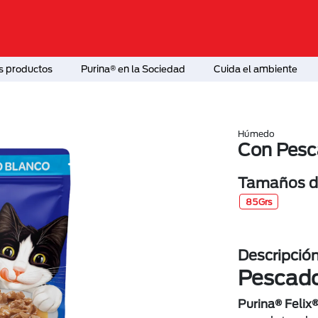
s productos
Purina® en la Sociedad
Cuida el ambiente
Húmedo
Con Pesc
Tamaños di
85Grs
Descripció
Pescado
Purina® Felix