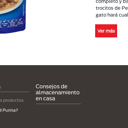
completo y ba
trocitos de P
gato hará cua
Ver más
a
Consejos de
almacenamiento
en casa
s productos
é Purina?