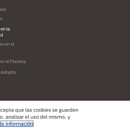
ión
ón
en la
ad
s en el
or el Planeta
 Adopta
 acepta que las cookies se guarden
o, analizar el uso del mismo, y
é des Produits Nestlé S.A., Vevey, Switzerland or are used with permission.
s información