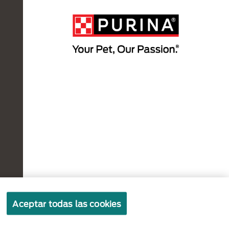
Políticas sobre
Términos de
Términos
Aceptar todas las cookies
cookies
privacidad
de uso