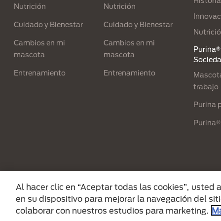
Historia
Nutrición
Nutrición
Innovac
Cuidado y Bienestar
Cuidado y Bienestar
Nutrici
Cambios en mi
Cambios en mi
Purina® 
mascota
mascota
Socied
Entrenamiento
Entrenamiento
Mascota
trabajo
Purina p
Purina®
Menu Footer Secundario Purina
Al hacer clic en “Aceptar todas las cookies”, usted
en su dispositivo para mejorar la navegación del siti
All Nestlé Purina trademarks owned by Sociét
colaborar con nuestros estudios para marketing.
Má