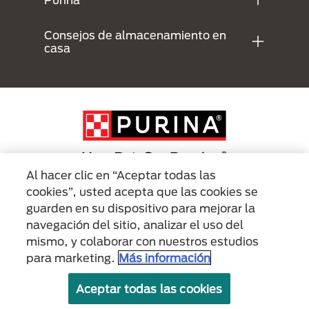
Consejos de almacenamiento en
casa
Al hacer clic en “Aceptar todas las
cookies”, usted acepta que las cookies se
Menu Footer Secundario Purina
guarden en su dispositivo para mejorar la
navegación del sitio, analizar el uso del
mismo, y colaborar con nuestros estudios
All Nestlé Purina trademarks owned by Société des Produits Nestlé S.A.,
Vevey, Switzerland or are used with permission.
para marketing.
Más información
Políticas sobre
Términos de
Términos de
Aceptar todas las cookies
cookies
privacidad
uso