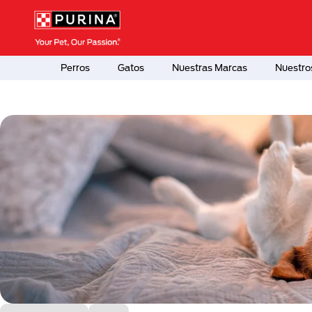
Pasar al contenido principal
Menú Secundario Purina
Menú Principal Purina
Perros
Gatos
Nuestras Marcas
Nuestro