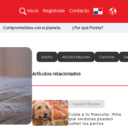
Inicio
Regístrate
Contacto
Comprometidos con el planeta
¿Por qué Purina?
Adulto
Adultos Mayores
Cachorro
Ga
Artículos relacionados
Cuidado Y Bienestar
Cuida a tu mascota: mira
qué verduras pueden
comer los perros