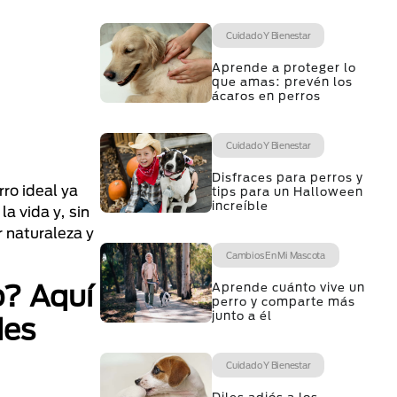
Cuidado Y Bienestar
Aprende a proteger lo
que amas: prevén los
ácaros en perros
Cuidado Y Bienestar
Disfraces para perros y
ro ideal ya
tips para un Halloween
increíble
a vida y, sin
 naturaleza y
Cambios En Mi Mascota
o? Aquí
Aprende cuánto vive un
perro y comparte más
junto a él
des
Cuidado Y Bienestar