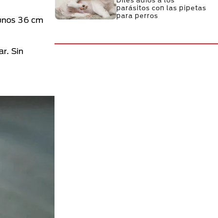
Diles adiós a los
parásitos con las pipetas
para perros
 unos 36 cm
r. Sin