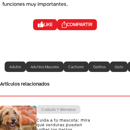
funciones muy importantes.
LIKE
COMPARTIR
Adulto
Adultos Mayores
Cachorro
Gatitos
Gato
Artículos relacionados
Cuidado Y Bienestar
Cuida a tu mascota: mira
qué verduras pueden
comer los perros