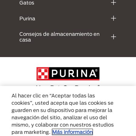
Gatos
Purina
Consejos de almacenamiento en
casa
Al hacer clic en “Aceptar todas las
cookies”, usted acepta que las cookies se
Menu Footer Secundario Purina
guarden en su dispositivo para mejorar la
navegación del sitio, analizar el uso del
mismo, y colaborar con nuestros estudios
All Nestlé Purina trademarks owned by Société des Produits Nestlé S.A.,
Vevey, Switzerland or are used with permission.
para marketing.
Más información