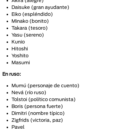
Akira (alegre)
Daisuke (gran ayudante)
Eiko (espléndido)
Minako (bonito)
Takara (tesoro)
Yasu (sereno)
Kunio
Hitoshi
Yoshito
Masumi
En ruso:
Mumú (personaje de cuento)
Nevá (río ruso)
Tolstoi (político comunista)
Boris (persona fuerte)
Dimitri (nombre típico)
Zigfrids (victoria, paz)
Pavel