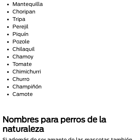
Mantequilla
Choripan
Tripa
Perejil
Piquín
Pozole
Chilaquil
Chamoy
Tomate
Chimichurri
Churro
Champiñón
Camote
Nombres para perros de la
naturaleza
Si además de ser amante de las mascotas también