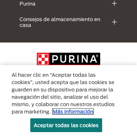
Purina
Consejos de almacenamiento en
casa
Al hacer clic en “Aceptar todas las
cookies”, usted acepta que las cookies se
guarden en su dispositivo para mejorar la
Menu Footer Secundario Purina
navegación del sitio, analizar el uso del
mismo, y colaborar con nuestros estudios
para marketing.
Más información
All Nestlé Purina trademarks owned by Société des Produits Nestlé S.A.,
Vevey, Switzerland or are used with permission.
Aceptar todas las cookies
Políticas sobre
Términos de
Términos de
cookies
privacidad
uso