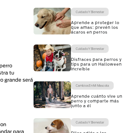
Cuidado Y Bienestar
Aprende a proteger lo
que amas: prevén los
ácaros en perros
Cuidado Y Bienestar
Disfraces para perros y
tips para un Halloween
 perro
increíble
tra tu
ro grande será
Cambios En Mi Mascota
Aprende cuánto vive un
perro y comparte más
junto a él
Cuidado Y Bienestar
con
ándar para