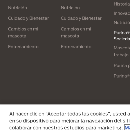
Historia
Nutrición
Nutrición
Innovac
Cuidado y Bienestar
Cuidado y Bienestar
Nutrici
Cambios en mi
Cambios en mi
Purina® 
mascota
mascota
Socied
Entrenamiento
Entrenamiento
Mascota
trabajo
Purina p
Purina®
Menu Footer Secundario Purina
Al hacer clic en “Aceptar todas las cookies”, usted
en su dispositivo para mejorar la navegación del siti
All Nestlé Purina trademarks owned by Sociét
colaborar con nuestros estudios para marketing.
Má