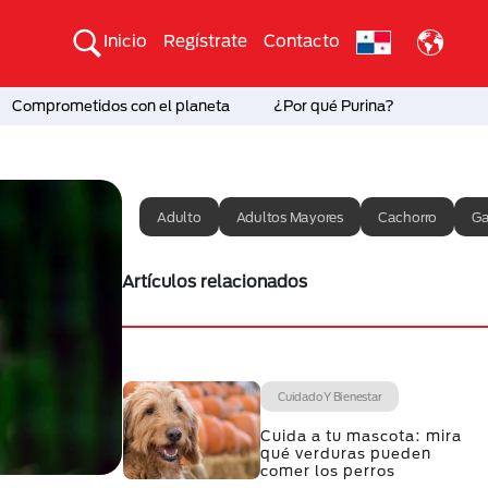
Inicio
Regístrate
Contacto
Comprometidos con el planeta
¿Por qué Purina?
Adulto
Adultos Mayores
Cachorro
Ga
Artículos relacionados
Cuidado Y Bienestar
Cuida a tu mascota: mira
qué verduras pueden
comer los perros