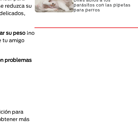
Diles adiós a los
parásitos con las pipetas
se reduzca su
para perros
 delicados,
zar su peso
¡no
e tu amigo
con problemas
ición para
 obtener más