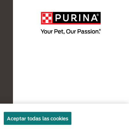
Políticas sobre
Términos de
Términos
Aceptar todas las cookies
cookies
privacidad
de uso