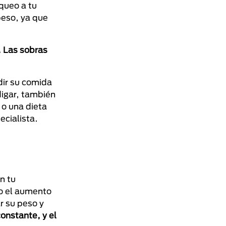
queo a tu
peso, ya que
. Las sobras
dir su comida
igar, también
 o una dieta
ecialista.
n tu
do el aumento
r su peso y
onstante, y el