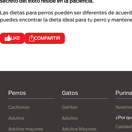
secreto del éxito reside en la paciencia.
Las dietas para perros pueden ser diferentes de acuerdo
puedes encontrar la dieta ideal para tu perro y mantene
LIKE
COMPARTIR
Menú Footer Purina
Perros
Gatos
Purin
Cachorros
Gatitos
Nuestro
¿Por qu
Adultos
Adultos
Calidad
Adultos mayores
Adultos Mayores