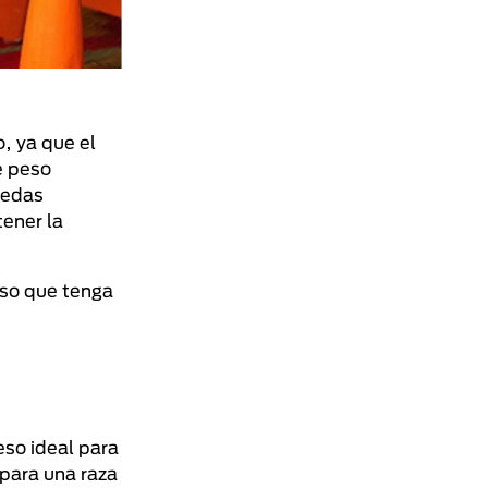
, ya que el
e peso
uedas
tener la
so que tenga
eso ideal para
 para una raza