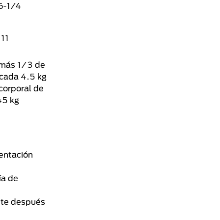
6-1/4
11
 más 1/3 de
 cada 4.5 kg
corporal de
45 kg
mentación
ía de
ente después