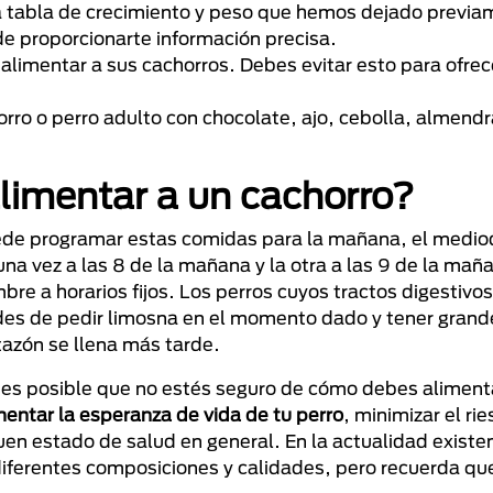
a tabla de crecimiento y peso que hemos dejado previa
ede proporcionarte información precisa.
imentar a sus cachorros. Debes evitar esto para ofrec
rro o perro adulto con chocolate, ajo, cebolla, almendr
alimentar a un cachorro?
puede programar estas comidas para la mañana, el mediod
una vez a las 8 de la mañana y la otra a las 9 de la mañ
re a horarios fijos. Los perros cuyos tractos digestivo
des de pedir limosna en el momento dado y tener grand
tazón se llena más tarde.
 es posible que no estés seguro de cómo debes aliment
entar la esperanza de vida de tu perro
, minimizar el ri
n estado de salud en general. En la actualidad existe
ferentes composiciones y calidades, pero recuerda que