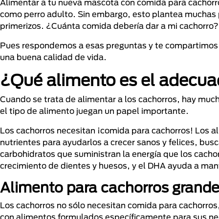
Alimentar a tu nueva mascota con comida para cachorros
como perro adulto. Sin embargo, esto plantea muchas p
primerizos. ¿Cuánta comida debería dar a mi cachorro
Pues respondemos
a
esas preguntas y te compartimos a
una buena calidad de vida.
¿Qué alimento es el adecua
Cuando se trata de alimentar a los cachorros, hay mucho
el tipo de alimento juegan un papel importante.
Los cachorros necesitan ¡comida para cachorros! Los al
nutrientes para ayudarlos a crecer sanos y felices, bu
carbohidratos que suministran la energía que los cachor
crecimiento de dientes y huesos, y el DHA ayuda a mante
Alimento para cachorros grand
Los cachorros no sólo necesitan comida para cachorros
con alimentos formulados específicamente para sus nec