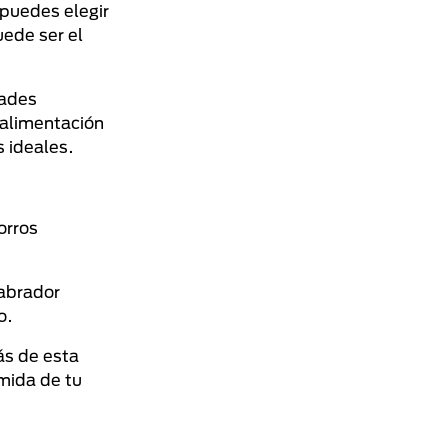
 puedes elegir
uede ser el
dades
 alimentación
 ideales.
orros
Labrador
o.
ás de esta
omida de tu