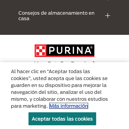
Consejos de almacenamiento en
casa
Al hacer clic en “Aceptar todas las
cookies”, usted acepta que las cookies se
Menu Footer Secundario Purina
guarden en su dispositivo para mejorar la
navegación del sitio, analizar el uso del
mismo, y colaborar con nuestros estudios
All Nestlé Purina trademarks owned by Société des Produits Nestlé S.A.,
Vevey, Switzerland or are used with permission.
para marketing.
Más información
Políticas sobre
Términos de
Términos de
Aceptar todas las cookies
cookies
privacidad
uso