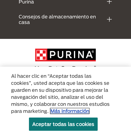
Purina
Consejos de almacenamiento en
casa
Al hacer clic en “Aceptar todas las
cookies”, usted acepta que las cookies se
Menu Footer Secundario Purina
guarden en su dispositivo para mejorar la
navegación del sitio, analizar el uso del
mismo, y colaborar con nuestros estudios
All Nestlé Purina trademarks owned by Société des Produits Nestlé S.A.,
Vevey, Switzerland or are used with permission.
para marketing.
Más información
Políticas sobre
Términos de
Términos de
Aceptar todas las cookies
cookies
privacidad
uso