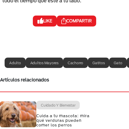
todo el tiempo que esté a tu lado.
LIKE
COMPARTIR
Adulto
Adultos Mayores
Cachorro
Gatitos
Gato
Artículos relacionados
Cuidado Y Bienestar
Cuida a tu mascota: mira
qué verduras pueden
comer los perros