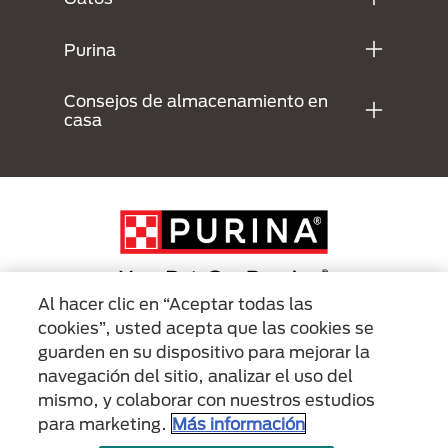
Purina
Consejos de almacenamiento en
casa
Al hacer clic en “Aceptar todas las
cookies”, usted acepta que las cookies se
Menu Footer Secundario Purina
guarden en su dispositivo para mejorar la
navegación del sitio, analizar el uso del
mismo, y colaborar con nuestros estudios
All Nestlé Purina trademarks owned by Société des Produits Nestlé S.A.,
Vevey, Switzerland or are used with permission.
para marketing.
Más información