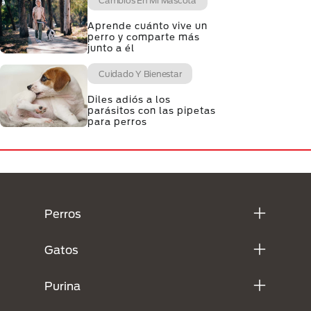
Cambios En Mi Mascota
Aprende cuánto vive un
perro y comparte más
junto a él
Cuidado Y Bienestar
Diles adiós a los
parásitos con las pipetas
para perros
Menú Footer Purina
Perros
Gatos
Purina