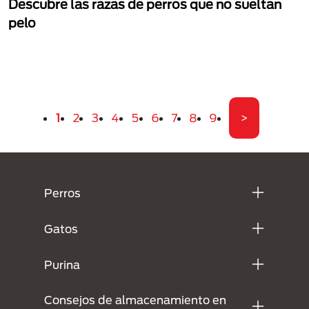
Descubre las razas de perros que no sueltan
pelo
Paginación
Página actual
Página
Página
Página
Página
Página
Página
Página
Página
Última pági
1
2
3
4
5
6
7
8
9
>
Menú Footer Purina
Perros
Gatos
Purina
Consejos de almacenamiento en