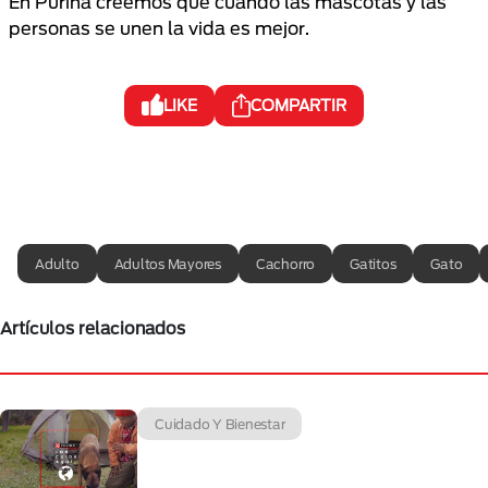
En Purina creemos que cuando las mascotas y las
personas se unen la vida es mejor.
LIKE
COMPARTIR
Adulto
Adultos Mayores
Cachorro
Gatitos
Gato
Artículos relacionados
Cuidado Y Bienestar