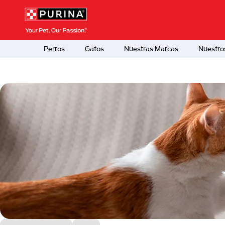
Pasar al contenido principal
Menú Secundario Purina
Menú Principal Purina
Perros
Gatos
Nuestras Marcas
Nuestro