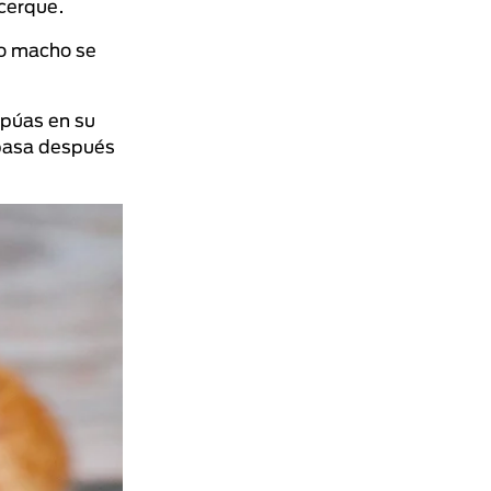
acerque.
to macho se
 púas en su
 pasa después