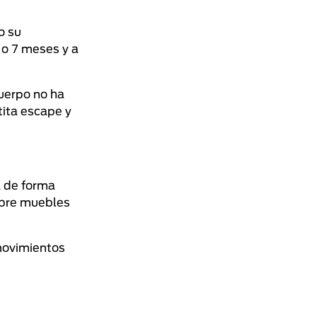
o su
 o 7 meses y a
uerpo no ha
tita escape y
á de forma
obre muebles
movimientos