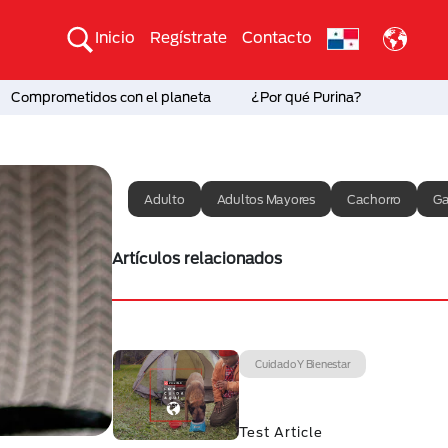
Inicio
Regístrate
Contacto
Comprometidos con el planeta
¿Por qué Purina?
Adulto
Adultos Mayores
Cachorro
Ga
Artículos relacionados
Cuidado Y Bienestar
Test Article