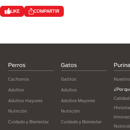
LIKE
COMPARTIR
Menú Footer Purina
Perros
Gatos
Purin
Cachorros
Gatitos
Nuestro
¿Por qu
Adultos
Adultos
Calidad
Adultos mayores
Adultos Mayores
Historia
Nutrición
Nutrición
Innovac
Cuidado y Bienestar
Cuidado y Bienestar
Nutrici