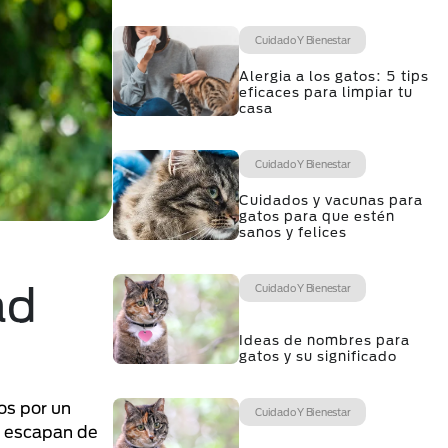
Cuidado Y Bienestar
Alergia a los gatos: 5 tips
eficaces para limpiar tu
casa
Cuidado Y Bienestar
Cuidados y vacunas para
gatos para que estén
sanos y felices
ad
Cuidado Y Bienestar
Ideas de nombres para
gatos y su significado
os por un
Cuidado Y Bienestar
e escapan de