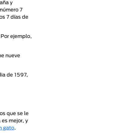
paña y
l número 7
os 7 días de
 Por ejemplo,
ene nueve
dia de 1597,
os que se le
 es mejor, y
n gato
.