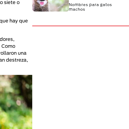
o siete o
Nombres para gatos
machos
a que hay que
adores,
s. Como
rollaron una
an destreza,