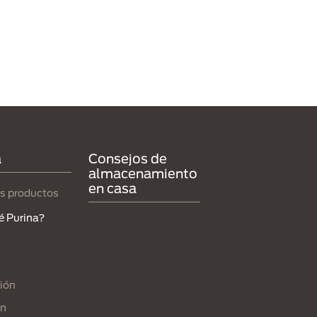
a
Consejos de
almacenamiento
en casa
s productos
é Purina?
ión
ón