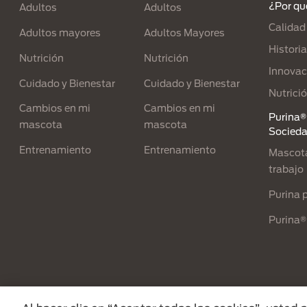
¿Por qu
Adultos
Adultos
Calidad
Adultos mayores
Adultos Mayores
Historia
Nutrición
Nutrición
Innovac
Cuidado y Bienestar
Cuidado y Bienestar
Nutrici
Cambios en mi
Cambios en mi
Purina® 
mascota
mascota
Socied
Entrenamiento
Entrenamiento
Mascota
trabajo
Purina p
Purina®
Menu Footer Secundario Purina