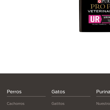
Menú Footer Purina
Perros
Gatos
Purin
Cachorros
Gatitos
Nuestro