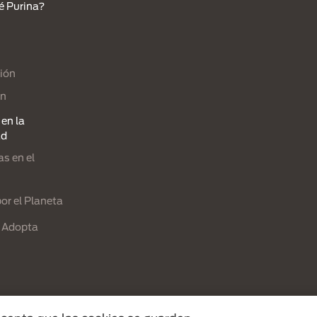
é Purina?
ión
ón
en la
ad
s en el
or el Planeta
 Adopta