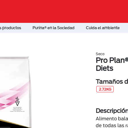
s productos
Purina® en la Sociedad
Cuida el ambiente
Seco
Pro Plan®
Diets
Tamaños di
2.72KG
Descripció
Alimento bal
de todas las 