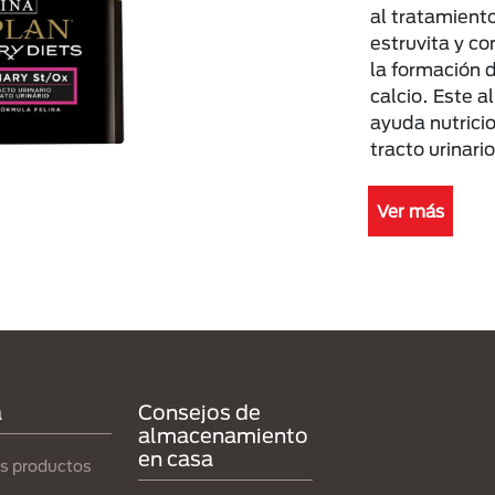
al tratamiento
estruvita y c
la formación d
calcio. Este 
ayuda nutrici
tracto urinario
Ver más
a
Consejos de
almacenamiento
en casa
s productos