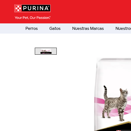
Pasar al contenido principal
Menú Secundario Purina
Menú Principal Purina
Perros
Gatos
Nuestras Marcas
Nuestro