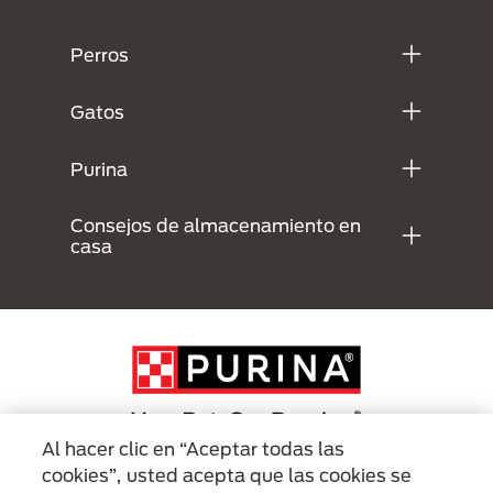
Menú Footer Purina
Perros
Gatos
Purina
Consejos de almacenamiento en
casa
Al hacer clic en “Aceptar todas las
cookies”, usted acepta que las cookies se
Menu Footer Secundario Purina