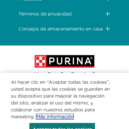
Términos de privacidad
Consejos de almacenamiento en casa
Al hacer clic en “Aceptar todas las cookies”,
usted acepta que las cookies se guarden en
Menu Footer Secundario Purina One
su dispositivo para mejorar la navegación
del sitio, analizar el uso del mismo, y
colaborar con nuestros estudios para
All Nestlé Purina trademarks owned by Société des Produits Nestlé S.A.,
Vevey, Switzerland or are used with permission.
marketing.
Más información
Políticas sobre
Términos de
Términos de
cookies
privacidad
uso