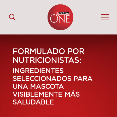
Pasar al contenido principal
Menú Secundario Purina One
Menú Principal Purina One
FORMULADO POR
NUTRICIONISTAS:
INGREDIENTES
SELECCIONADOS PARA
UNA MASCOTA
VISIBLEMENTE MÁS
SALUDABLE