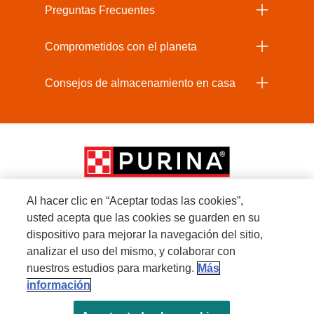
Preguntas Frecuentes
Comprometidos con el planeta
Consejos de almacenamiento en casa
Al hacer clic en “Aceptar todas las cookies”,
usted acepta que las cookies se guarden en su
Menú Footer Secundario Beneful
dispositivo para mejorar la navegación del sitio,
analizar el uso del mismo, y colaborar con
nuestros estudios para marketing.
Más
All Nestlé Purina trademarks owned by Société des Produits Nestlé S.A., Vevey,
información
Switzerland or are used with permission.