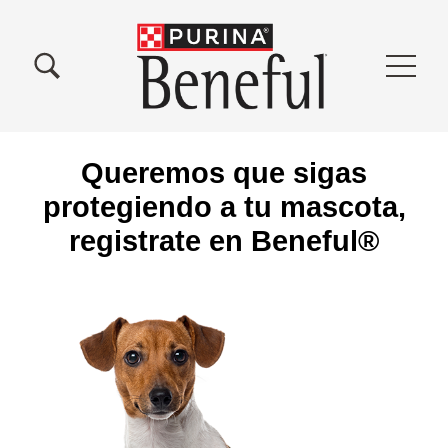
Pasar al contenido principal
Menu Secundario Beneful
Menu Principal Beneful
Queremos que sigas
protegiendo a tu mascota,
registrate en Beneful®