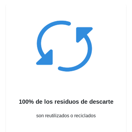
100% de la energía eléctrica se ha
migrado a fuentes renovables
c
b
reduciendo la huella carbono
en + de 50%