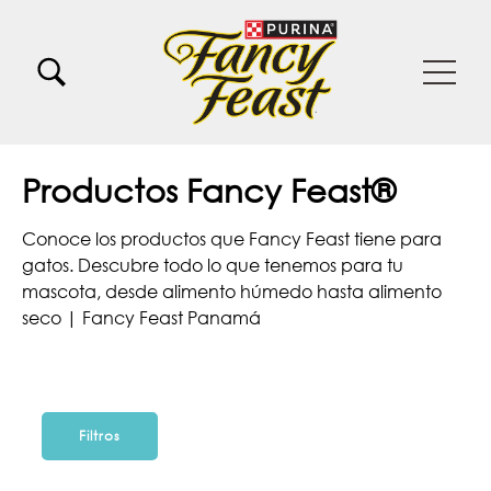
Pasar al contenido principal
Menu Secundario Fancy feast
Menu Principal Fancy Feast
Productos Fancy Feast®
Conoce los productos que Fancy Feast tiene para
gatos. Descubre todo lo que tenemos para tu
mascota, desde alimento húmedo hasta alimento
seco | Fancy Feast Panamá
Filtros