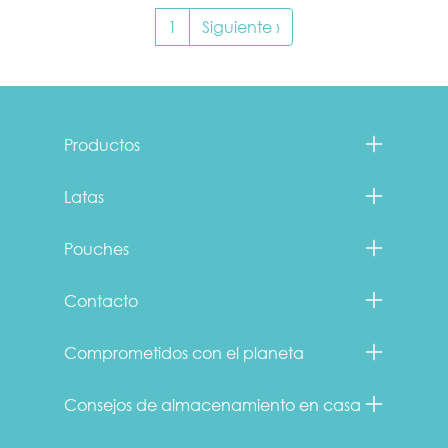
Paginación
Siguiente página
1
Siguiente ›
Menu Footer Fancy Feast
Productos
Latas
Pouches
Contacto
Comprometidos con el planeta
Consejos de almacenamiento en casa