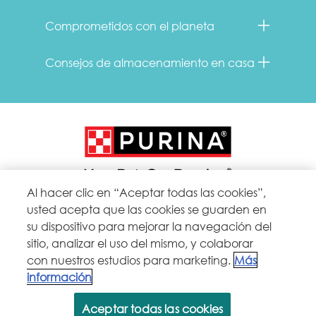
Comprometidos con el planeta
Consejos de almacenamiento en casa
Al hacer clic en “Aceptar todas las cookies”,
usted acepta que las cookies se guarden en
Menu Footer Secundario FancyFeast
su dispositivo para mejorar la navegación del
sitio, analizar el uso del mismo, y colaborar
con nuestros estudios para marketing.
Más
All Nestlé Purina trademarks owned by Société des Produits Nestlé S.A., Vevey,
Switzerland or are used with permission.
información
Políticas sobre
Términos de
Términos de
Aceptar todas las cookies
cookies
privacidad
uso