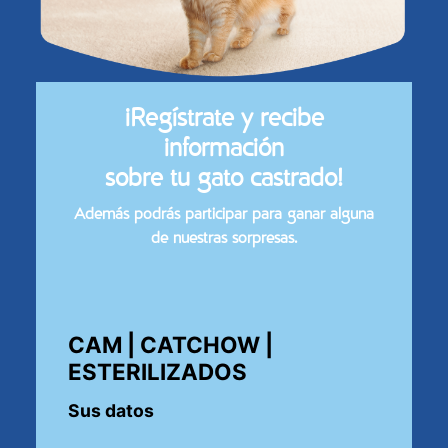
iRegístrate y recibe
información
sobre tu gato castrado!
Además podrás participar para ganar alguna
de nuestras sorpresas.