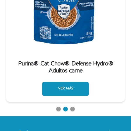
Purina® Cat Chow® Defense Hydro®
Adultos carne
VER MÁS
Menu footer Catchow