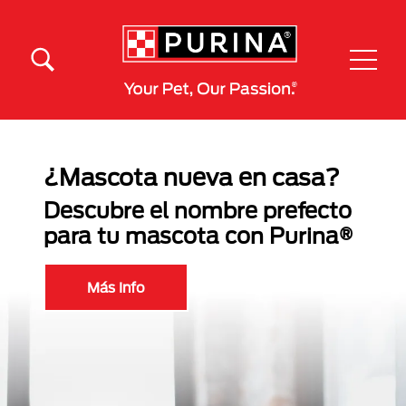
Pasar al contenido principal
Menú Secundario Purina
Menú Principal Purina
¿Mascota nueva en casa?
Descubre el nombre prefecto
para tu mascota con Purina®
Más Info