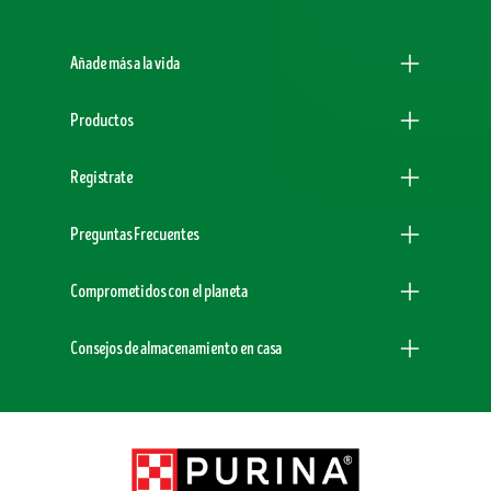
Menu Footer Dogchow
Añade más a la vida
Productos
Registrate
Preguntas Frecuentes
Comprometidos con el planeta
Consejos de almacenamiento en casa