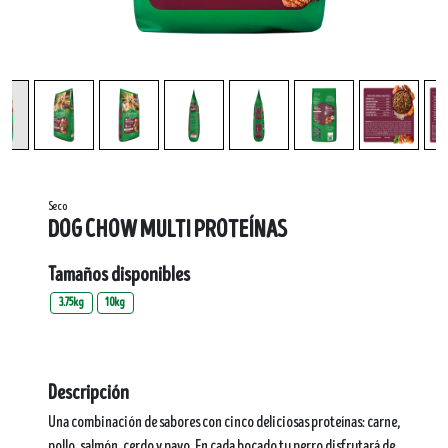
Seco
DOG CHOW MULTI PROTEÍNAS
Tamaños disponibles
3.75kg
10kg
Descripción
Una combinación de sabores con cinco deliciosas proteínas: carne,
pollo, salmón, cerdo y pavo. En cada bocado tu perro disfrutará de